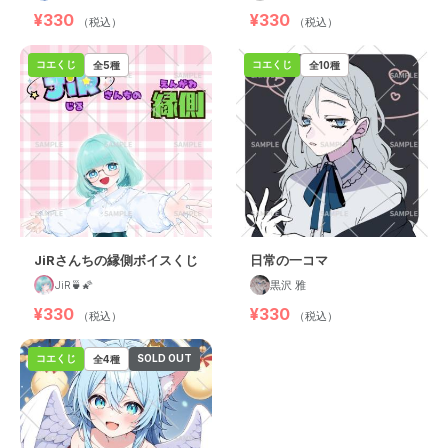
¥330
¥330
（税込）
（税込）
コエくじ
コエくじ
全5種
全10種
JiRさんちの縁側ボイスくじ
日常の一コマ
JiR🍵🌠
黒沢 雅
¥330
¥330
（税込）
（税込）
コエくじ
SOLD OUT
全4種