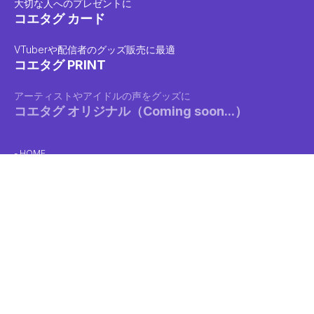
大切な人へのプレゼントに
コエタグ カード
VTuberや配信者のグッズ販売に最適
コエタグ PRINT
アーティストやアイドルの声をグッズに
コエタグ オリジナル（Coming soon...）
HOME
クリエイターガイド
利用規約
ネットワークプリントに関する利用規約
支払いポリシー
キャンセルポリシー
プライバシーポリシー
特定商取引法に基づく表示
コンビニでの印刷方法