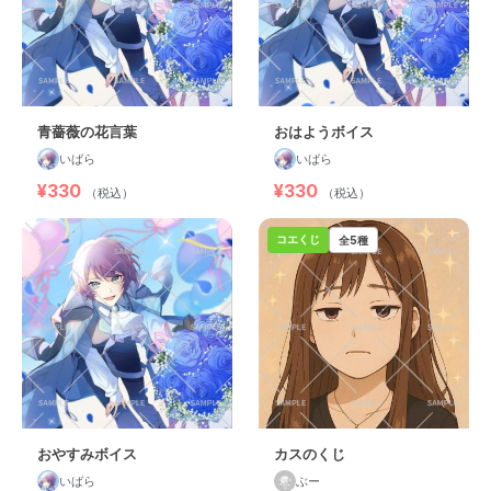
青薔薇の花言葉
おはようボイス
いばら
いばら
¥330
¥330
（税込）
（税込）
コエくじ
全5種
おやすみボイス
カスのくじ
いばら
ぶー