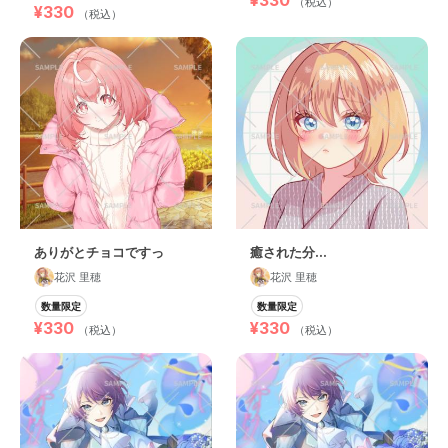
（税込）
¥330
（税込）
ありがとチョコですっ
癒された分…
花沢 里穂
花沢 里穂
数量限定
数量限定
¥330
¥330
（税込）
（税込）