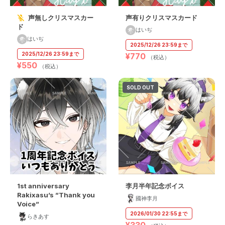
声無しクリスマスカー
声有りクリスマスカード
ド
はいぢ
はいぢ
2025/12/26 23:59まで
2025/12/26 23:59まで
¥770
（税込）
¥550
（税込）
SOLD OUT
1st anniversary
李月半年記念ボイス
Rakixasu’s ”Thank you
國神李月
Voice”
2026/01/30 22:55まで
らきあす
¥330