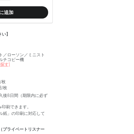
に追加
さい】
ト／ローソン／ミニスト
ルチコピー機
探す]
/枚
円/枚
入後8日間（期限内に必ず
み印刷できます。
ル紙」の印刷に対応して
（プライベートリスナー