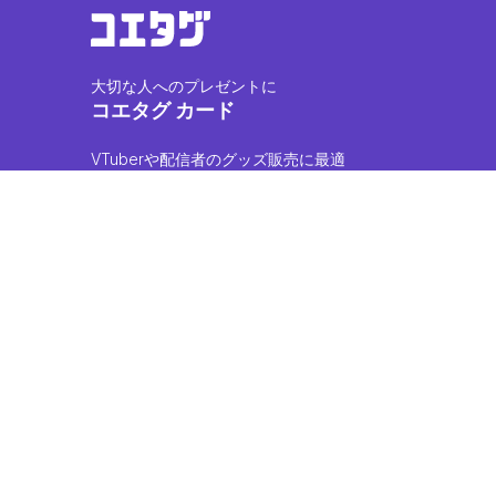
大切な人へのプレゼントに
コエタグ カード
VTuberや配信者のグッズ販売に最適
コエタグ PRINT
アーティストやアイドルの声をグッズに
コエタグ オリジナル（Coming soon...）