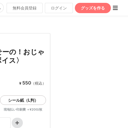
無料会員登録
ログイン
グッズを作る
せーの！おじゃ
ボイス〉
550
¥
（税込）
シール紙（L判）
現地払い印刷費 ＋¥200/枚