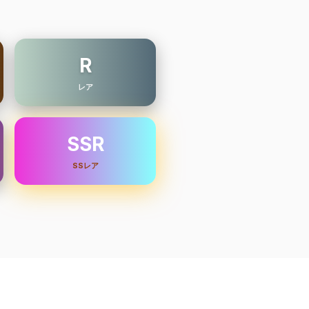
R
レア
SSR
SSレア