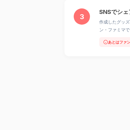
SNSでシ
3
作成したグッズ
ン・ファミマで
あとはファ