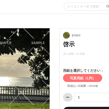
popo
啓示
グッズID：C-129
用紙を選択してください：
写真用紙（L判）
現地払い印刷費 ＋¥30/枚