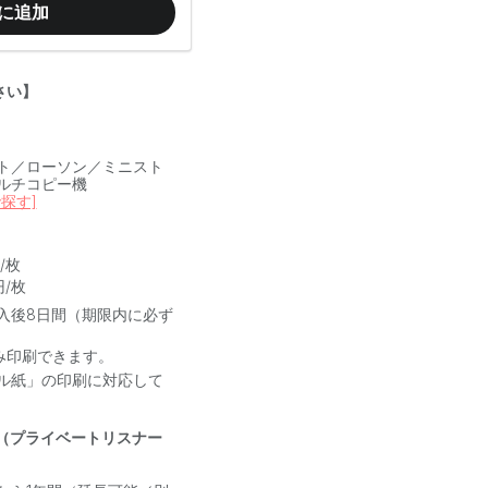
に追加
さい】
ト／ローソン／ミニスト
ルチコピー機
探す]
/枚
円/枚
入後8日間（期限内に必ず
み印刷できます。
ル紙」の印刷に対応して
（プライベートリスナー