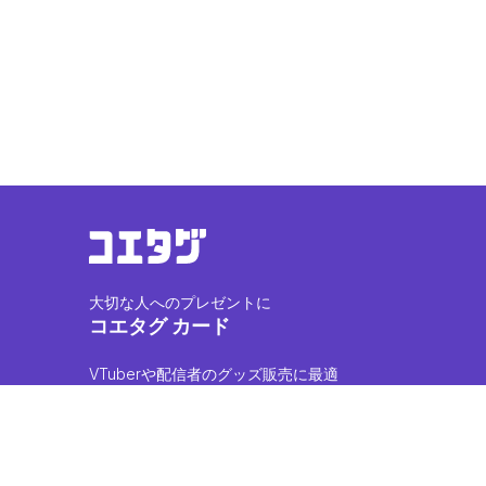
大切な人へのプレゼントに
コエタグ カード
VTuberや配信者のグッズ販売に最適
コエタグ PRINT
アーティストやアイドルの声をグッズに
コエタグ オリジナル（Coming soon...）