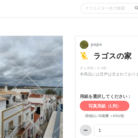
popo
ラゴスの家
グッズID：C-49
本商品には音声は含まれており
用紙を選択してください：
写真用紙（L判）
現地払い印刷費 ＋¥30/枚