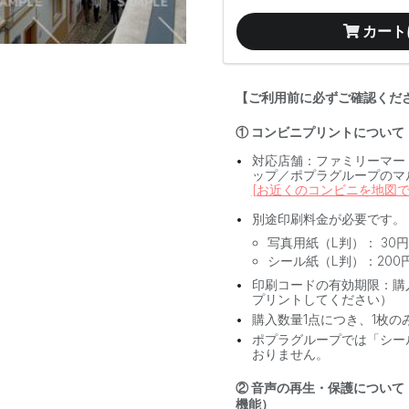
カート
【ご利用前に必ずご確認くだ
① コンビニプリントについて
対応店舗：ファミリーマー
ップ／ポプラグループのマ
[お近くのコンビニを地図で
別途印刷料金が必要です。
写真用紙（L判）： 30円
シール紙（L判）：200
印刷コードの有効期限：購
プリントしてください）
購入数量1点につき、1枚の
ポプラグループでは「シー
おりません。
② 音声の再生・保護について
機能）