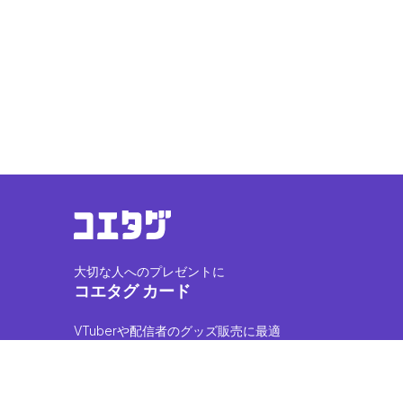
大切な人へのプレゼントに
コエタグ カード
VTuberや配信者のグッズ販売に最適
コエタグ PRINT
アーティストやアイドルの声をグッズに