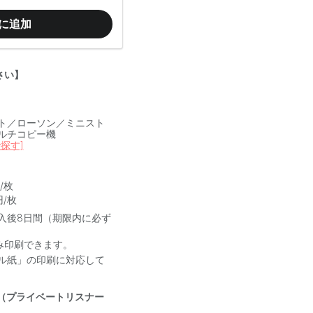
に追加
さい】
ト／ローソン／ミニスト
ルチコピー機
探す]
/枚
円/枚
入後8日間（期限内に必ず
み印刷できます。
ル紙」の印刷に対応して
（プライベートリスナー