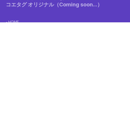
コエタグ オリジナル（Coming soon...）
HOME
クリエイターガイド
利用規約
ネットワークプリントに関する利用規約
支払いポリシー
キャンセルポリシー
プライバシーポリシー
特定商取引法に基づく表示
コンビニでの印刷方法
マルチコピー機動作状況
お問い合わせフォーム
ログイン