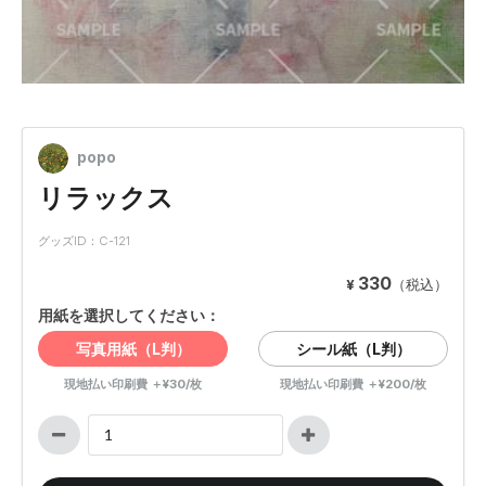
popo
リラックス
グッズID：C-121
330
¥
（税込）
用紙を選択してください：
写真用紙（L判）
シール紙（L判）
現地払い印刷費 ＋¥30/枚
現地払い印刷費 ＋¥200/枚