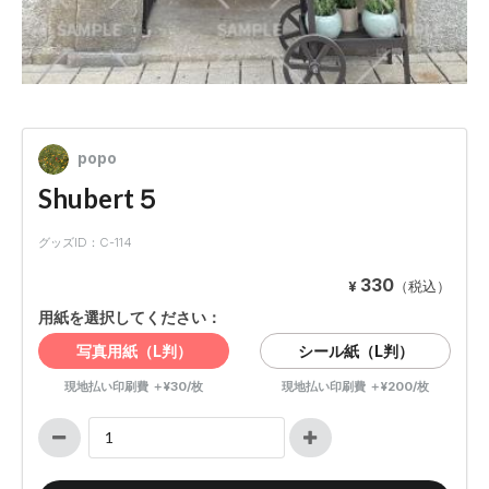
popo
Shubert５
グッズID：C-114
330
¥
（税込）
用紙を選択してください：
写真用紙（L判）
シール紙（L判）
現地払い印刷費 ＋¥30/枚
現地払い印刷費 ＋¥200/枚