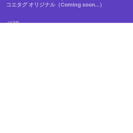
コエタグ オリジナル（Coming soon...）
HOME
クリエイターガイド
利用規約
ネットワークプリントに関する利用規約
支払いポリシー
キャンセルポリシー
プライバシーポリシー
特定商取引法に基づく表示
コンビニでの印刷方法
マルチコピー機動作状況
お問い合わせフォーム
ログイン