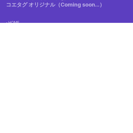
コエタグ オリジナル（Coming soon...）
HOME
クリエイターガイド
利用規約
ネットワークプリントに関する利用規約
支払いポリシー
キャンセルポリシー
プライバシーポリシー
特定商取引法に基づく表示
コンビニでの印刷方法
マルチコピー機動作状況
お問い合わせフォーム
ログイン