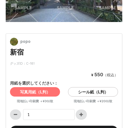
popo
新宿
グッズID：C-181
550
¥
（税込）
用紙を選択してください：
写真用紙（L判）
シール紙（L判）
現地払い印刷費 ＋¥30/枚
現地払い印刷費 ＋¥200/枚