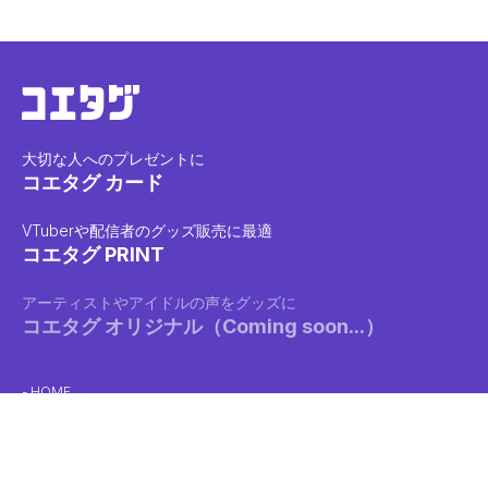
大切な人へのプレゼントに
コエタグ カード
VTuberや配信者のグッズ販売に最適
コエタグ PRINT
アーティストやアイドルの声をグッズに
コエタグ オリジナル（Coming soon...）
HOME
クリエイターガイド
利用規約
ネットワークプリントに関する利用規約